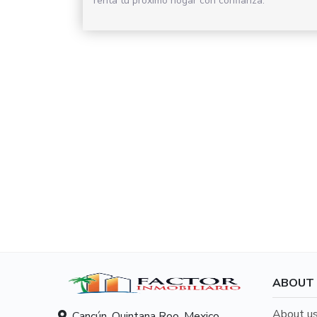
renta tu próximo hogar con confianza.
ABOUT
About u
Cancún, Quintana Roo, Mexico