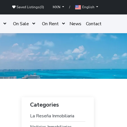
Saved Listings(
0
)
/
MXN
English
On Sale
On Rent
News
Contact
Categories
La Reseña Inmobiliaria
Noticias Inmobiliarias