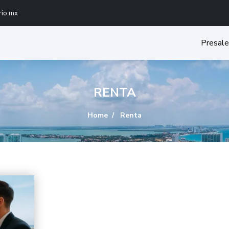
rio.mx
Presale
RENTA
Home
Renta