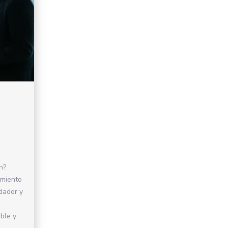
n?
amiento
dador y
ble y